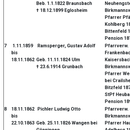
Beb. 1.1.1822 Braunsbach
Neuhengst
† 18.12.1899 Eglosheim
Birkmannsw
Pfarrer Pf
Kohlberg 1
Bittenfeld 
Pension 18
7
1.11.1859
Ramsperger, Gustav Adolf
Pfarrverw.
bis
Frankenbac
18.11.1862
Geb. 11.11.1824 Ulm
Kaisersbac
† 23.6.1914 Grunbach
Birkmannsw
Pfarrer We
bei Crailsh
Bitzfeld 18
StPf Heuba
Pension 18
8
18.11.1862
Pichler Ludwig Otto
Pfarrverw.
bis
Birkmannsw
22.10.1863
Geb. 25.11.1826 Wangen bei
Pfarrer Ha
Göppingen
Adelberg 1