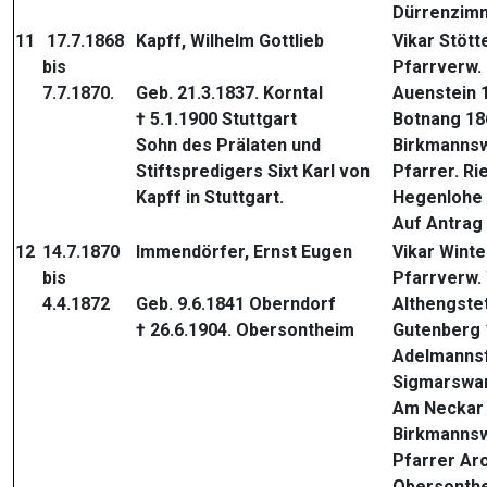
Dürrenzim
11
17.7.1868
Kapff, Wilhelm Gottlieb
Vikar Stött
bis
Pfarrverw.
7.7.1870.
Geb. 21.3.1837. Korntal
Auenstein 
† 5.1.1900 Stuttgart
Botnang 18
Sohn des Prälaten und
Birkmannsw
Stiftspredigers Sixt Karl von
Pfarrer. Ri
Kapff in Stuttgart.
Hegenlohe
Auf Antrag
12
14.7.1870
Immendörfer, Ernst Eugen
Vikar Wint
bis
Pfarrverw.
4.4.1872
Geb. 9.6.1841 Oberndorf
Althengste
† 26.6.1904. Obersontheim
Gutenberg 
Adelmannsf
Sigmarswan
Am Neckar
Birkmannsw
Pfarrer Ar
Obersonthe