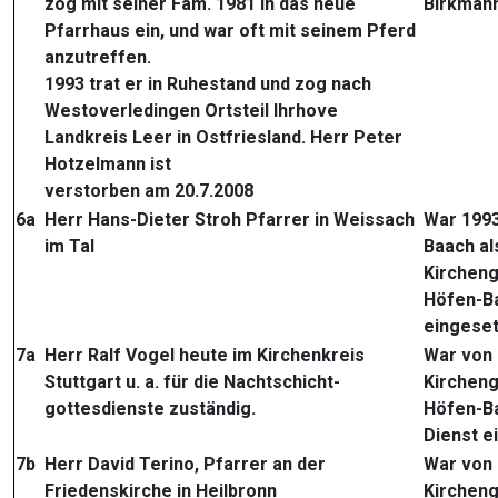
zog mit seiner Fam. 1981 in das neue
Birkman
Pfarrhaus ein, und war oft mit seinem Pferd
anzutreffen.
1993 trat er in Ruhestand und zog nach
Westoverledingen Ortsteil Ihrhove
Landkreis Leer in Ostfriesland. Herr Peter
Hotzelmann ist
verstorben am 20.7.2008
6a
Herr Hans-Dieter Stroh Pfarrer in Weissach
War 1993
im Tal
Baach al
Kirchen
Höfen-Ba
eingeset
7a
Herr Ralf Vogel heute im Kirchenkreis
War von 
Stuttgart u. a. für die Nachtschicht-
Kirchen
gottesdienste zuständig.
Höfen-Ba
Dienst e
7b
Herr David Terino, Pfarrer an der
War von 
Friedenskirche in Heilbronn
Kirchen