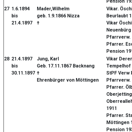
Pension 19
27
1.6.1894
Mader,Wilhelm
Vikar. Ösc
bis
geb. 1.9.1866 Nizza
Beurlaubt 
21.4.1897
†
Vikar Ösch
Neuenbürg
Pfarrverw.
Pfarrer. E
Pension 19
28
21.4.1897
Jung, Karl
Vikar Dere
bis
Geb. 17.11.1867 Backnang
Tempelhof 
30.11.1897
†
StPF Verw 
Ehrenbürger von Möttingen
Pfarrverw.
Pfarrer. Öl
Oberjettin
Oberrealleh
1911
Pfarrer. S
Möttingen 
Pension 19