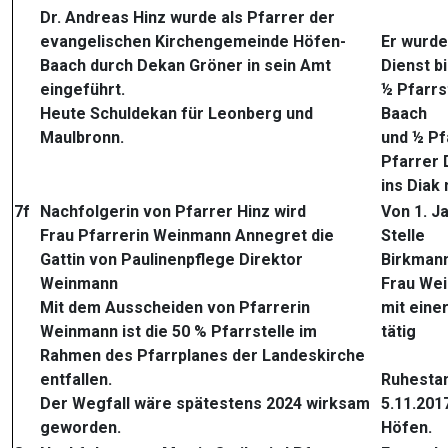
Dr. Andreas Hinz wurde als Pfarrer der
evangelischen Kirchengemeinde Höfen-
Er wurde
Baach durch Dekan Gröner in sein Amt
Dienst bi
eingeführt.
½ Pfarrs
Heute Schuldekan für Leonberg und
Baach
Maulbronn.
und ½ Pf
Pfarrer 
ins Diak
7f
Nachfolgerin von Pfarrer Hinz wird
Von 1. J
Frau Pfarrerin Weinmann Annegret die
Stelle
Gattin von Paulinenpflege Direktor
Birkman
Weinmann
Frau Wei
Mit dem Ausscheiden von Pfarrerin
mit eine
Weinmann ist die 50 % Pfarrstelle im
tätig
Rahmen des Pfarrplanes der Landeskirche
entfallen.
Ruhestan
Der Wegfall wäre spätestens 2024 wirksam
5.11.201
geworden.
Höfen.