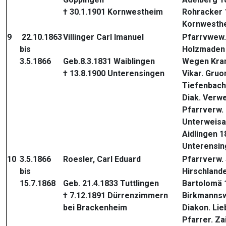
† 30.1.1901 Kornwestheim
Rohracker 
Kornwesth
9
22.10.1863
Villinger Carl Imanuel
Pfarrvwew.
bis
Holzmaden
3.5.1866
Geb.8.3.1831 Waiblingen
Wegen Kran
† 13.8.1900 Unterensingen
Vikar. Gruo
Tiefenbach
Diak. Verw
Pfarrverw. 
Unterweisa
Aidlingen 1
Unterensin
10
3.5.1866
Roesler, Carl Eduard
Pfarrverw.
bis
Hirschland
15.7.1868
Geb. 21.4.1833 Tuttlingen
Bartolomä 
† 7.12.1891 Dürrenzimmern
Birkmannsw
bei Brackenheim
Diakon. Lie
Pfarrer. Z