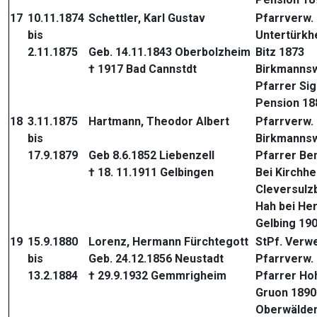
17
10.11.1874
Schettler, Karl Gustav
Pfarrverw.
bis
Untertürkh
2.11.1875
Geb. 14.11.1843 Oberbolzheim
Bitz 1873
† 1917 Bad Cannstdt
Birkmannsw
Pfarrer Sig
Pension 18
18
3.11.1875
Hartmann, Theodor Albert
Pfarrverw.
bis
Birkmannsw
17.9.1879
Geb 8.6.1852 Liebenzell
Pfarrer Be
† 18. 11.1911 Gelbingen
Bei Kirchhe
Cleversulz
Hah bei He
Gelbing 19
19
15.9.1880
Lorenz, Hermann Fürchtegott
StPf. Verw
bis
Geb. 24.12.1856 Neustadt
Pfarrverw.
13.2.1884
† 29.9.1932 Gemmrigheim
Pfarrer Ho
Gruon 1890
Oberwälden