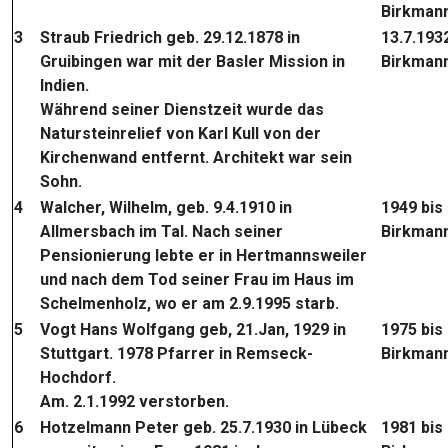
Birkmann
3
Straub Friedrich geb. 29.12.1878 in
13.7.193
Gruibingen war mit der Basler Mission in
Birkman
Indien.
Während seiner Dienstzeit wurde das
Natursteinrelief von Karl Kull von der
Kirchenwand entfernt. Architekt war sein
Sohn.
4
Walcher, Wilhelm, geb. 9.4.1910 in
1949 bis
Allmersbach im Tal. Nach seiner
Birkman
Pensionierung lebte er in Hertmannsweiler
und nach dem Tod seiner Frau im Haus im
Schelmenholz, wo er am 2.9.1995 starb.
5
Vogt Hans Wolfgang geb, 21.Jan, 1929 in
1975 bis
Stuttgart. 1978 Pfarrer in Remseck-
Birkman
Hochdorf.
Am. 2.1.1992 verstorben.
6
Hotzelmann Peter geb. 25.7.1930 in Lübeck
1981 bis