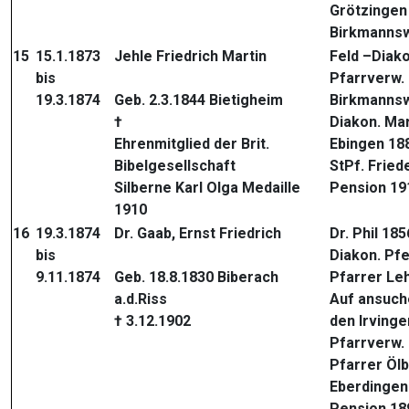
Grötzingen
Birkmannsw
15
15.1.1873
Jehle Friedrich Martin
Feld –Diak
bis
Pfarrverw.
19.3.1874
Geb. 2.3.1844 Bietigheim
Birkmannsw
†
Diakon. Ma
Ehrenmitglied der Brit.
Ebingen 18
Bibelgesellschaft
StPf. Fried
Silberne Karl Olga Medaille
Pension 19
1910
16
19.3.1874
Dr. Gaab, Ernst Friedrich
Dr. Phil 185
bis
Diakon. Pf
9.11.1874
Geb. 18.8.1830 Biberach
Pfarrer Le
a.d.Riss
Auf ansuche
† 3.12.1902
den Irvinge
Pfarrverw.
Pfarrer Öl
Eberdingen
Pension 18