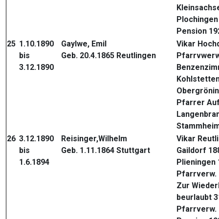
Kleinsachs
Plochingen
Pension 19
25
1.10.1890
Gaylwe, Emil
Vikar Hoch
bis
Geb. 20.4.1865 Reutlingen
Pfarrvwerw
3.12.1890
Benzenzim
Kohlstette
Obergröni
Pfarrer Au
Langenbran
Stammheim 
26
3.12.1890
Reisinger,Wilhelm
Vikar Reutl
bis
Geb. 1.11.1864 Stuttgart
Gaildorf 1
1.6.1894
Plieningen
Pfarrverw.
Zur Wieder
beurlaubt 3
Pfarrverw.