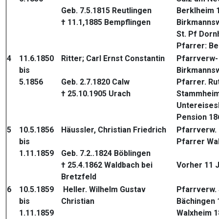
Geb. 7.5.1815 Reutlingen
Berklheim 
† 11.1,1885 Bempflingen
Birkmannsw
St. Pf Dorn
Pfarrer: B
4
11.6.1850
Ritter; Carl Ernst Constantin
Pfarrverw-
bis
Birkmannsw
5.1856
Geb. 2.7.1820 Calw
Pfarrer. R
† 25.10.1905 Urach
Stammheim
Untereises
Pension 18
5
10.5.1856
Häussler, Christian Friedrich
Pfarrverw.
bis
Pfarrer Wa
1.11.1859
Geb. 7.2..1824 Böblingen
† 25.4.1862 Waldbach bei
Vorher 11 J
Bretzfeld
6
10.5.1859
Heller. Wilhelm Gustav
Pfarrverw. 
bis
Christian
Bächingen 
1.11.1859
Walxheim 1