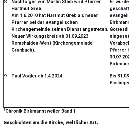
8
Nachfolger von Martin Staib wird Pfarrer
Er wurde 
Hartmut Greb.
geschäft
Am 1.6.2010 hat Hartmut Greb als neuer
evangel
Pfarrer bei der evangelischen
Birkman
Kirchengemeinde seinen Dienst angetreten.
Gottesdi
Neuer Wirkungskreis ab 01.09.2023
eingeset
Remshalden-West (Kirchengemeinde
Verabsc
Grunbach).
Pfarrer 
30.07.20
Birkmann
9
Paul Vögler ab 1.4.2024
Bis 31.0
Esslinge
5
Chronik Birkmannsweiler Band 1
Geschichten um die Kirche, weltlicher Art.