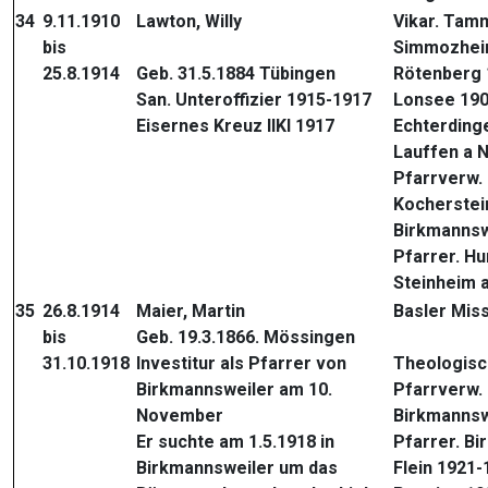
34
9.11.1910
Lawton, Willy
Vikar. Tam
bis
Simmozhei
25.8.1914
Geb. 31.5.1884 Tübingen
Rötenberg 
San. Unteroffizier 1915-1917
Lonsee 19
Eisernes Kreuz IIKl 1917
Echterding
Lauffen a 
Pfarrverw.
Kocherstei
Birkmannsw
Pfarrer. H
Steinheim 
35
26.8.1914
Maier, Martin
Basler Miss
bis
Geb. 19.3.1866. Mössingen
31.10.1918
Investitur als Pfarrer von
Theologisc
Birkmannsweiler am 10.
Pfarrverw.
November
Birkmannsw
Er suchte am 1.5.1918 in
Pfarrer. B
Birkmannsweiler um das
Flein 1921-