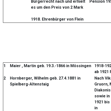
Bürgerrecht nach und erhielt
Pension 19
es um den Preis von 2 Mark
1918. Ehrenbürger von Flein
1
Maier , Martin geb. 19.3.-1866 in Mössingen
1918-192
ab 1921 P
2
Hornberger, Wilhelm geb. 27.4.1881 in
Nach Vik
Spielberg-Altenstaig
Gruorn, 
Diakonis
sowie in
1921 bis
in