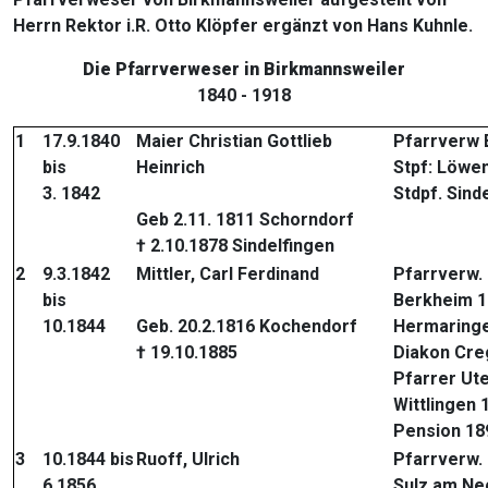
Herrn Rektor i.R. Otto Klöpfer ergänzt von Hans Kuhnle.
Die Pfarrverweser in Birkmannsweiler
1840 - 1918
1
17.9.1840
Maier Christian Gottlieb
Pfarrverw 
bis
Heinrich
Stpf: Löwe
3. 1842
Stdpf. Sind
Geb 2.11. 1811 Schorndorf
† 2.10.1878 Sindelfingen
2
9.3.1842
Mittler, Carl Ferdinand
Pfarrverw.
bis
Berkheim 1
10.1844
Geb. 20.2.1816 Kochendorf
Hermaring
† 19.10.1885
Diakon Cre
Pfarrer Ut
Wittlingen 
Pension 18
3
10.1844 bis
Ruoff, Ulrich
Pfarrverw.
6.1856
Sulz am Ne