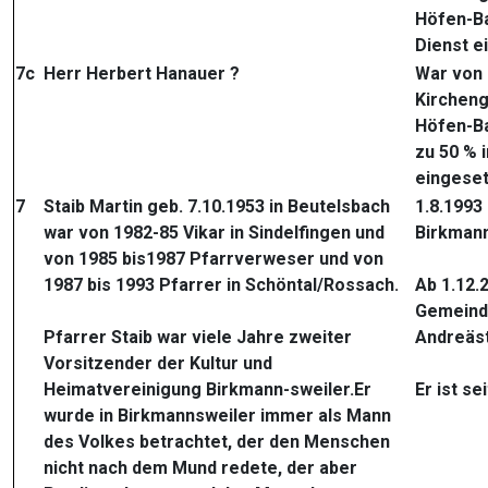
Höfen-Ba
Dienst e
7c
Herr Herbert Hanauer ?
War von 
Kircheng
Höfen-B
zu 50 % 
eingeset
7
Staib Martin geb. 7.10.1953 in Beutelsbach
1.8.1993
war von 1982-85 Vikar in Sindelfingen und
Birkman
von 1985 bis1987 Pfarrverweser und von
1987 bis 1993 Pfarrer in Schöntal/Rossach.
Ab 1.12.
Gemeinde
Pfarrer Staib war viele Jahre zweiter
Andreäst
Vorsitzender der Kultur und
Heimatvereinigung Birkmann-sweiler.Er
Er ist se
wurde in Birkmannsweiler immer als Mann
des Volkes betrachtet, der den Menschen
nicht nach dem Mund redete, der aber