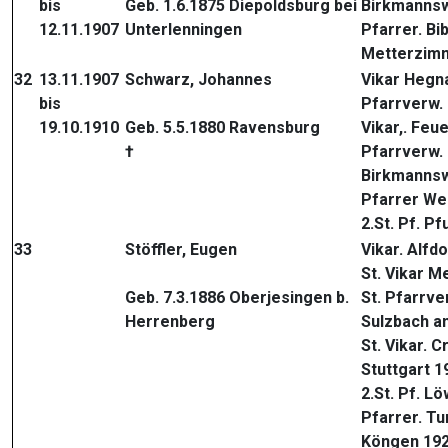
bis
Geb. 1.6.1875 Diepoldsburg bei
Birkmannsw
12.11.1907
Unterlenningen
Pfarrer. Bi
Metterzim
32
13.11.1907
Schwarz, Johannes
Vikar Hegn
bis
Pfarrverw.
19.10.1910
Geb. 5.5.1880 Ravensburg
Vikar,. Feu
†
Pfarrverw.
Birkmannsw
Pfarrer We
2.St. Pf. Pf
33
Stöffler, Eugen
Vikar. Alfd
St. Vikar M
Geb. 7.3.1886 Oberjesingen b.
St. Pfarrv
Herrenberg
Sulzbach a
St. Vikar. 
Stuttgart 1
2.St. Pf. L
Pfarrer. T
Köngen 19