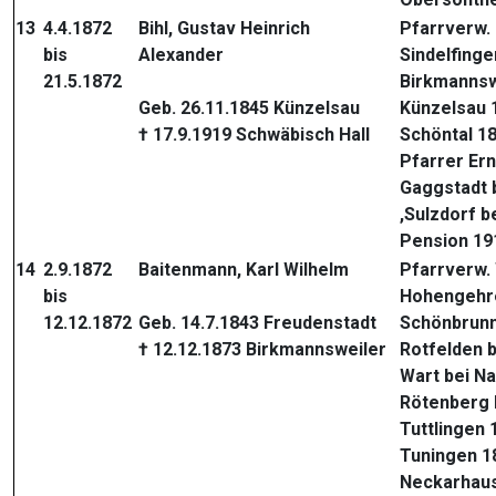
13
4.4.1872
Bihl, Gustav Heinrich
Pfarrverw. 
bis
Alexander
Sindelfinge
21.5.1872
Birkmannsw
Geb. 26.11.1845 Künzelsau
Künzelsau 
† 17.9.1919 Schwäbisch Hall
Schöntal 1
Pfarrer Er
Gaggstadt 
,Sulzdorf b
Pension 19
14
2.9.1872
Baitenmann, Karl Wilhelm
Pfarrverw.
bis
Hohengehr
12.12.1872
Geb. 14.7.1843 Freudenstadt
Schönbrunn 
† 12.12.1873 Birkmannsweiler
Rotfelden 
Wart bei N
Rötenberg 
Tuttlingen 
Tuningen 1
Neckarhau