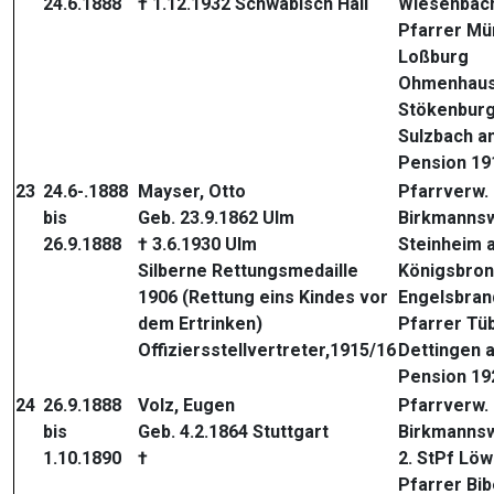
24.6.1888
† 1.12.1932 Schwäbisch Hall
Wiesenbach
Pfarrer Mü
Loßburg
Ohmenhaus
Stökenburg
Sulzbach a
Pension 19
23
24.6-.1888
Mayser, Otto
Pfarrverw. 
bis
Geb. 23.9.1862 Ulm
Birkmannsw
26.9.1888
† 3.6.1930 Ulm
Steinheim 
Silberne Rettungsmedaille
Königsbron
1906 (Rettung eins Kindes vor
Engelsbran
dem Ertrinken)
Pfarrer Tü
Offiziersstellvertreter,1915/16
Dettingen 
Pension 19
24
26.9.1888
Volz, Eugen
Pfarrverw.
bis
Geb. 4.2.1864 Stuttgart
Birkmannsw
1.10.1890
†
2. StPf Lö
Pfarrer Bib