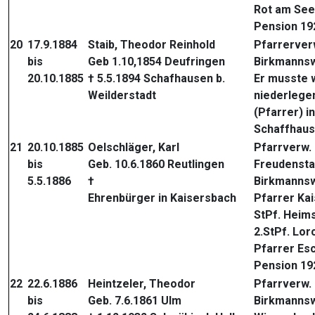
Rot am See
Pension 19
20
17.9.1884
Staib, Theodor Reinhold
Pfarrerver
bis
Geb 1.10,1854 Deufringen
Birkmannsw
20.10.1885
† 5.5.1894 Schafhausen b.
Er musste 
Weilderstadt
niederlege
(Pfarrer) in
Schaffhau
21
20.10.1885
Oelschläger, Karl
Pfarrverw. 
bis
Geb. 10.6.1860 Reutlingen
Freudensta
5.5.1886
†
Birkmannsw
Ehrenbürger in Kaisersbach
Pfarrer Ka
StPf. Heim
2.StPf. Lor
Pfarrer Es
Pension 19
22
22.6.1886
Heintzeler, Theodor
Pfarrverw.
bis
Geb. 7.6.1861 Ulm
Birkmannsw