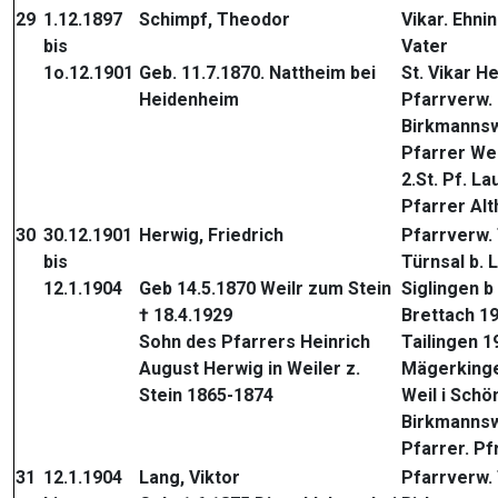
29
1.12.1897
Schimpf, Theodor
Vikar. Ehni
bis
Vater
1o.12.1901
Geb. 11.7.1870. Nattheim bei
St. Vikar H
Heidenheim
Pfarrverw.
Birkmannsw
Pfarrer We
2.St. Pf. L
Pfarrer Alt
30
30.12.1901
Herwig, Friedrich
Pfarrverw.
bis
Türnsal b.
12.1.1904
Geb 14.5.1870 Weilr zum Stein
Siglingen 
† 18.4.1929
Brettach 1
Sohn des Pfarrers Heinrich
Tailingen 1
August Herwig in Weiler z.
Mägerking
Stein 1865-1874
Weil i Sch
Birkmannsw
Pfarrer. P
31
12.1.1904
Lang, Viktor
Pfarrverw.