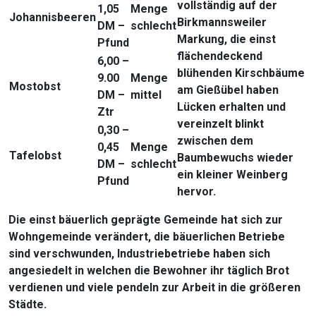
vollständig auf der
1,05
Menge
Johannisbeeren
Birkmannsweiler
DM –
schlecht
Markung, die einst
Pfund
flächendeckend
6,00 –
blühenden Kirschbäume
9.00
Menge
Mostobst
am Gießübel haben
DM –
mittel
Lücken erhalten und
Ztr
vereinzelt blinkt
0,30 –
zwischen dem
0,45
Menge
Tafelobst
Baumbewuchs wieder
DM –
schlecht
ein kleiner Weinberg
Pfund
hervor.
Die einst bäuerlich geprägte Gemeinde hat sich zur
Wohngemeinde verändert, die bäuerlichen Betriebe
sind verschwunden, Industriebetriebe haben sich
angesiedelt in welchen die Bewohner ihr täglich Brot
verdienen und viele pendeln zur Arbeit in die größeren
Städte.